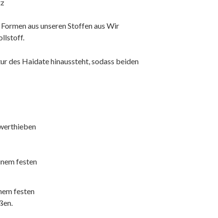
tz
 Formen aus unseren Stoffen aus Wir
lstoff.
ntur des Haidate hinaussteht, sodass beiden
hwerthieben
nem festen
ßen.